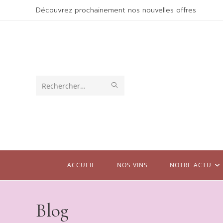
Skip
Découvrez prochainement nos nouvelles offres
to
content
ENVOYER
Rechercher
LA
sur
RECHERCHE
ce
site
ACCUEIL
NOS VINS
NOTRE ACTU
Blog