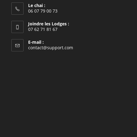
Le chai :
06 07 79 00 73
Joindre les Lodges :
07 62 71 81 67
E-mail :
S’ouvre
contact@support.com
dans
votre
application