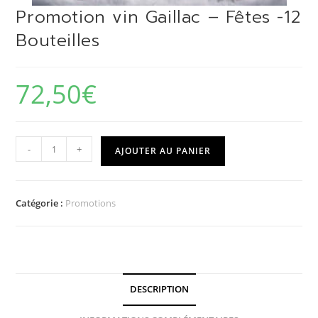
Promotion vin Gaillac – Fêtes -12
Bouteilles
72,50
€
quantité
-
+
AJOUTER AU PANIER
de
Promotion
vin
Catégorie :
Promotions
Gaillac
-
Fêtes
-12
Bouteilles
DESCRIPTION