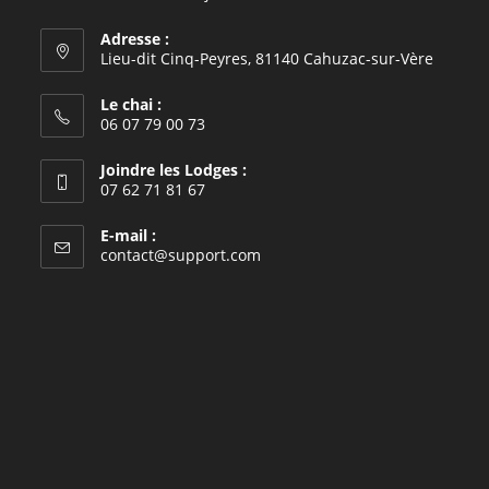
Adresse :
Lieu-dit Cinq-Peyres, 81140 Cahuzac-sur-Vère
Le chai :
06 07 79 00 73
Joindre les Lodges :
07 62 71 81 67
E-mail :
S’ouvre
contact@support.com
dans
votre
application