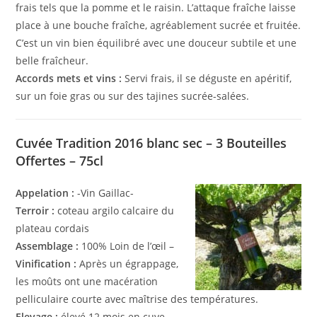
frais tels que la pomme et le raisin. L’attaque fraîche laisse
place à une bouche fraîche, agréablement sucrée et fruitée.
C’est un vin bien équilibré avec une douceur subtile et une
belle fraîcheur.
Accords mets et vins :
Servi frais, il se déguste en apéritif,
sur un foie gras ou sur des tajines sucrée-salées.
Cuvée Tradition 2016 blanc sec – 3 Bouteilles
Offertes – 75cl
Appelation :
-Vin Gaillac-
Terroir :
coteau argilo calcaire du
plateau cordais
Assemblage :
100% Loin de l’œil –
Vinification :
Après un égrappage,
les moûts ont une macération
pelliculaire courte avec maîtrise des températures.
Elevage :
élevé 12 mois en cuve