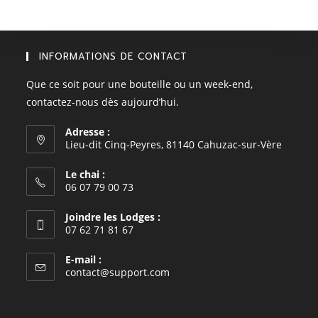
INFORMATIONS DE CONTACT
Que ce soit pour une bouteille ou un week-end,
contactez-nous dès aujourd’hui.
Adresse :
Lieu-dit Cinq-Peyres, 81140 Cahuzac-sur-Vère
Le chai :
06 07 79 00 73
Joindre les Lodges :
07 62 71 81 67
E-mail :
S’ouvre
contact@support.com
dans
votre
application