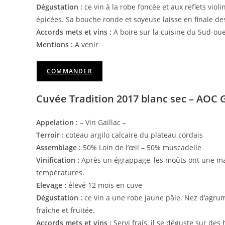
Dégustation :
ce vin à la robe foncée et aux reflets violi
épicées. Sa bouche ronde et soyeuse laisse en finale de
Accords mets et vins :
A boire sur la cuisine du Sud-oues
Mentions :
A venir
COMMANDER
Cuvée Tradition 2017 blanc sec – AOC Ga
Appelation :
– Vin Gaillac –
Terroir :
coteau argilo calcaire du plateau cordais
Assemblage :
50% Loin de l’œil – 50% muscadelle
Vinification :
Après un égrappage, les moûts ont une mac
températures.
Elevage :
élevé 12 mois en cuve
Dégustation :
ce vin a une robe jaune pâle. Nez d’agrum
fraîche et fruitée.
Accords mets et vins :
Servi frais, il se déguste sur des