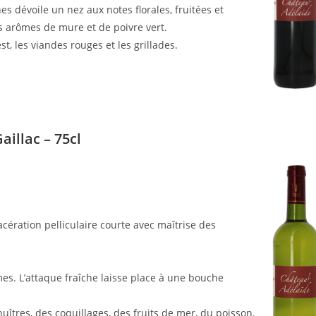
nes dévoile un nez aux notes florales, fruitées et
s arômes de mure et de poivre vert.
t, les viandes rouges et les grillades.
illac – 75cl
ération pelliculaire courte avec maîtrise des
es. L’attaque fraîche laisse place à une bouche
 huîtres, des coquillages, des fruits de mer, du poisson.