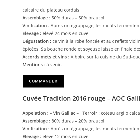
calcaire du plateau cordais
Assemblage :
50% duras – 50% braucol
Vinification :
Après un égrappage, les moûts fermentent
Elevage :
élevé 24 mois en cuve
Dégustation :
ce vin à la robe foncée et aux reflets violi
épicées. Sa bouche ronde et soyeuse laisse en finale des
Accords mets et vins :
A boire sur la cuisine du Sud-oues
Mentions :
à venir.
COMMANDER
Cuvée Tradition 2016 rouge – AOC Gaill
Appelation : – Vin Gaillac – Terroir :
coteau argilo calca
Assemblage :
80% duras – 20% braucol
Vinification :
Après un égrappage, les mouts fermentent 
Elevage :
élevé 12 mois en cuve