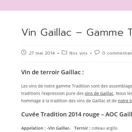
Vin Gaillac – Gamme T
Publication
Post
Commentaires
27 mai 2014
Nos vins
0 commentai
publiée :
category:
de
la
publication :
Vin de terroir Gaillac :
Les vins de notre gamme Tradition sont des assemblag
traditions l’expression pure des
vins de Gaillac
. Nous le
hommage à la tradition des vins de Gaillac et de
notre t
Cuvée Tradition 2014 rouge – AOC Gaill
Appelation : -Vin Gaillac- Terroir :
coteau argilo