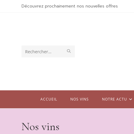
Skip
Découvrez prochainement nos nouvelles offres
to
content
ENVOYER
Rechercher
LA
sur
RECHERCHE
ce
site
ACCUEIL
NOS VINS
NOTRE ACTU
Nos vins